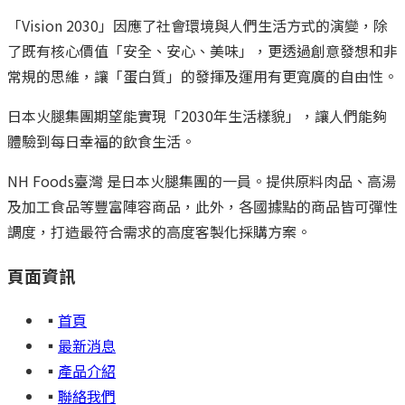
「Vision 2030」因應了社會環境與人們生活方式的演變，除
了既有核心價值「安全、安心、美味」，更透過創意發想和非
常規的思維，讓「蛋白質」的發揮及運用有更寬廣的自由性。
日本火腿集團期望能實現「2030年生活樣貌」，讓人們能夠
體驗到每日幸福的飲食生活。
NH Foods臺灣 是日本火腿集團的一員。提供原料肉品、高湯
及加工食品等豐富陣容商品，此外，各國據點的商品皆可彈性
調度，打造最符合需求的高度客製化採購方案。
頁面資訊
▪
首頁
▪
最新消息
▪
產品介紹
▪
聯絡我們